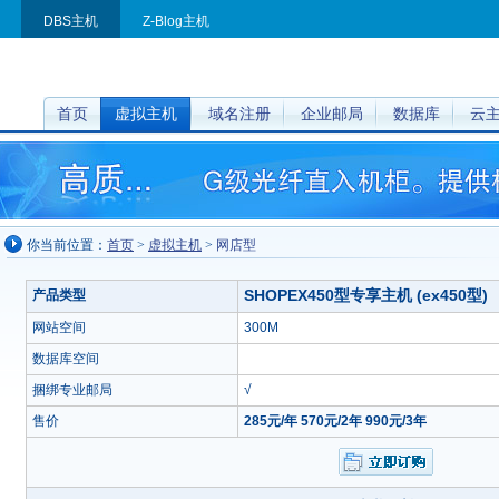
DBS主机
Z-Blog主机
首页
虚拟主机
域名注册
企业邮局
数据库
云主
你当前位置：
首页
>
虚拟主机
>
网店型
SHOPEX450型专享主机 (ex450型)
产品类型
网站空间
300M
数据库空间
捆绑专业邮局
√
售价
285元/年 570元/2年 990元/3年