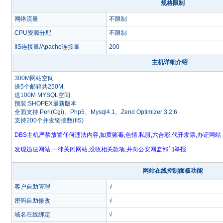
规格限制
网络流量
不限制
CPU资源分配
不限制
IIS连接量/Apache连接量
200
主机详细介绍
300M网站空间
送5个邮箱共250M
送100M MYSQL空间
预装:SHOPEX最新版本
全面支持 Perl(Cgi)、Php5、Mysql4.1、Zend Optimizer 3.2.6
支持200个并发链接数(IIS)
DBS主机严禁放置任何违法内容,如黄赌毒,色情,私服,六合彩,代开发票,办证网
发现违法网站,一律关闭网站,没收相关款项,并向公安网监部门举报.
网站在线控制面板功能
客户自助管理
√
密码自助修改
√
域名在线绑定
√