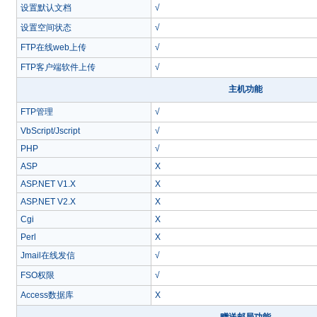
设置默认文档
√
设置空间状态
√
FTP在线web上传
√
FTP客户端软件上传
√
主机功能
FTP管理
√
VbScript/Jscript
√
PHP
√
ASP
X
ASP.NET V1.X
X
ASP.NET V2.X
X
Cgi
X
Perl
X
Jmail在线发信
√
FSO权限
√
Access数据库
X